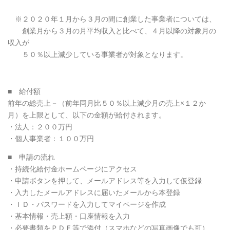
※２０２０年１月から３月の間に創業した事業者については、
創業月から３月の月平均収入と比べて、４月以降の対象月の
収入が
５０％以上減少している事業者が対象となります。
■ 給付額
前年の総売上－（前年同月比５０％以上減少月の売上×１２か
月）を上限として、以下の金額が給付されます。
・法人：２００万円
・個人事業者：１００万円
■ 申請の流れ
・持続化給付金ホームページにアクセス
・申請ボタンを押して、メールアドレス等を入力して仮登録
・入力したメールアドレスに届いたメールから本登録
・ＩＤ・パスワードを入力してマイページを作成
・基本情報・売上額・口座情報を入力
・必要書類をＰＤＦ等で添付（スマホなどの写真画像でも可）