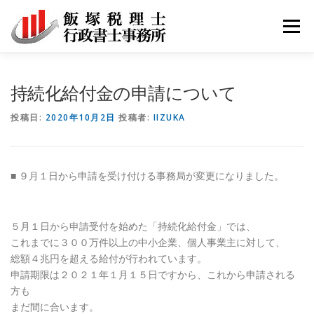
コ
ン
メニュ
テ
ン
ツ
サービス
事務所紹介
採用
お問い合わせ
持続化給付金の申請について
へ
ス
投稿日:
2020年10月2日
投稿者:
IIZUKA
キ
ブログ記事
ッ
プ
■ ９月１日から申請を受け付ける事務局が変更になりました。
５月１日から申請受付を始めた「持続化給付金」では、
これまでに３００万件以上の中小企業、個人事業主に対して、
総額４兆円を超える給付が行われています。
申請期限は２０２１年１月１５日ですから、これから申請される
方も
まだ間に合います。