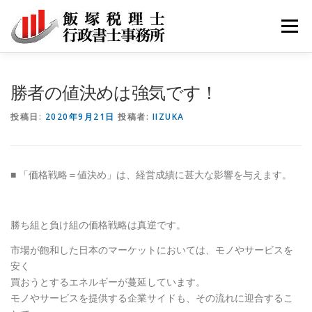
コ
ン
メニュ
テ
ン
ツ
サービス
事務所紹介
採用
お問い合わせ
勝者の値決めは強気です！
へ
ス
投稿日:
2020年9月21日
投稿者:
IIZUKA
キ
ブログ記事
ッ
プ
■ 「価格戦略＝値決め」は、経営成績に甚大な影響を与えます。
勝ち組と負け組の価格戦略は真逆です。
市場が飽和した日本のマーケットにおいては、モノやサービスを
安く
買おうとするエネルギーが蔓延しています。
モノやサービスを提供する企業サイドも、その流れに迎合するこ