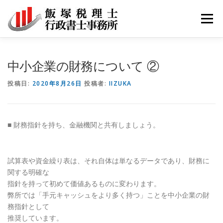
コ
ン
メニュ
テ
ン
ツ
サービス
事務所紹介
採用
お問い合わせ
中小企業の財務について ②
へ
ス
投稿日:
2020年8月26日
投稿者:
IIZUKA
キ
ブログ記事
ッ
プ
■ 財務指針を持ち、金融機関と共有しましょう。
試算表や資金繰り表は、それ自体は単なるデータであり、財務に
関する明確な
指針を持って初めて価値あるものに変わります。
弊所では「手元キャッシュをより多く持つ」ことを中小企業の財
務指針として
推奨しています。