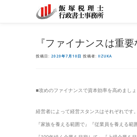
コ
ン
テ
ン
ツ
『ファイナンスは重要
へ
ス
投稿日:
2020年7月10日
投稿者:
IIZUKA
キ
ッ
プ
■攻めのファイナンスで資本効率を高めましょ
経営者によって経営スタンスはそれぞれです
『家族を養える範囲で』『従業員を養える範