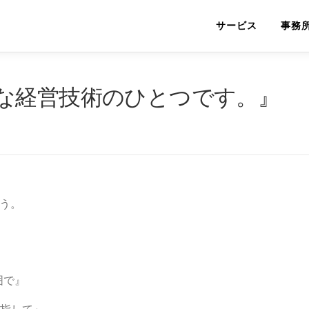
サービス
事務
な経営技術のひとつです。』
う。
。
囲で』