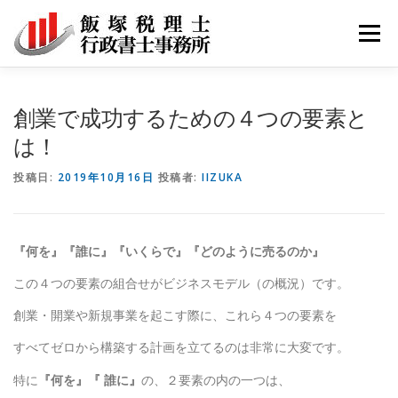
コ
ン
メニュ
テ
ン
ツ
サービス
事務所紹介
採用
お問い合わせ
創業で成功するための４つの要素と
へ
ス
は！
キ
ブログ記事
ッ
投稿日:
2019年10月16日
投稿者:
IIZUKA
プ
『何を』『誰に』『いくらで』『どのように売るのか』
この４つの要素の組合せがビジネスモデル（の概況）です。
創業・開業や新規事業を起こす際に、これら４つの要素を
すべてゼロから構築する計画を立てるのは非常に大変です。
特に
『何を』『 誰に』
の、２要素の内の一つは、