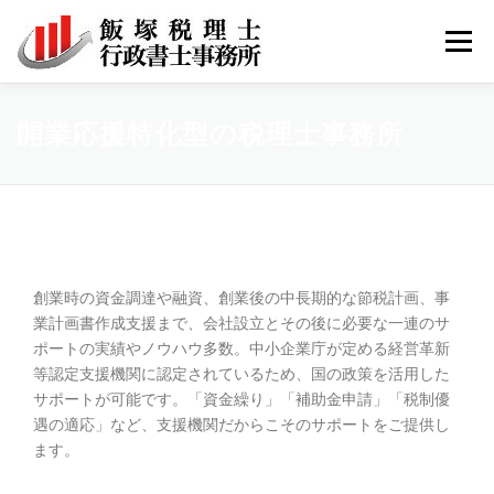
コ
ン
メニュ
テ
ン
ツ
サービス
事務所紹介
採用
お問い合わせ
開業応援特化型の税理士事務所
へ
ス
キ
ブログ記事
ッ
プ
創業時の資金調達や融資、創業後の中長期的な節税計画、事
業計画書作成支援まで、会社設立とその後に必要な一連のサ
ポートの実績やノウハウ多数。中小企業庁が定める経営革新
等認定支援機関に認定されているため、国の政策を活用した
サポートが可能です。「資金繰り」「補助金申請」「税制優
遇の適応」など、支援機関だからこそのサポートをご提供し
ます。